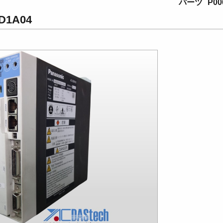
パーツ
P00
1A04