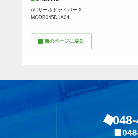
ACサーボドライバー X
MQDB045D1A04
前のページに戻る
048-
048