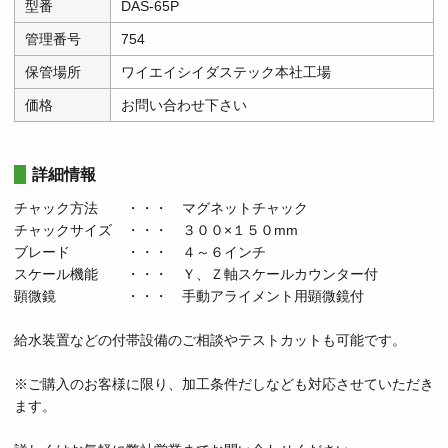
型番
DAS-65P
管理番号
754
保管場所
ワイエイシイダステック本社工場
価格
お問い合わせ下さい
詳細情報
チャック方法 ・・・ マグネットチャック
チャックサイズ ・・・ ３００×１５０mm
ブレード ・・・ ４～６インチ
スケール機能 ・・・ Ｙ、Ｚ軸スケールカウンター付
顕微鏡 ・・・ 手動アライメント用顕微鏡付
給水装置などの付帯設備のご相談やテストカットも可能です。
※ご購入のお客様に限り、加工条件だしなども対応させていただき
ます。