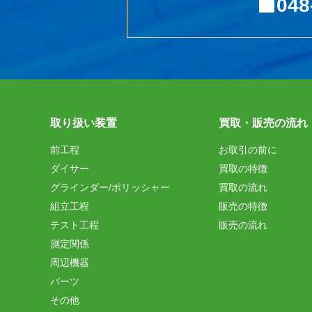
048
取り扱い装置
買取・販売の流れ
前工程
お取引の前に
ダイサー
買取の特徴
グラインダー/ポリッシャー
買取の流れ
組立工程
販売の特徴
テスト工程
販売の流れ
測定関係
周辺機器
パーツ
その他