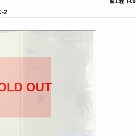
前工程
F00
-2
OLD OUT